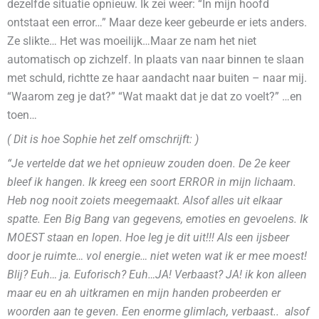
dezelfde situatie opnieuw. Ik zei weer: “In mijn hoofd
ontstaat een error…” Maar deze keer gebeurde er iets anders.
Ze slikte… Het was moeilijk…Maar ze nam het niet
automatisch op zichzelf. In plaats van naar binnen te slaan
met schuld, richtte ze haar aandacht naar buiten – naar mij.
“Waarom zeg je dat?” “Wat maakt dat je dat zo voelt?” …en
toen…
( Dit is hoe Sophie het zelf omschrijft: )
“Je vertelde dat we het opnieuw zouden doen. De 2e keer
bleef ik hangen. Ik kreeg een soort ERROR in mijn lichaam.
Heb nog nooit zoiets meegemaakt. Alsof alles uit elkaar
spatte. Een Big Bang van gegevens, emoties en gevoelens. Ik
MOEST staan en lopen. Hoe leg je dit uit!!! Als een ijsbeer
door je ruimte… vol energie… niet weten wat ik er mee moest!
Blij? Euh… ja. Euforisch? Euh…JA! Verbaast? JA! ik kon alleen
maar eu en ah uitkramen en mijn handen probeerden er
woorden aan te geven. Een enorme glimlach, verbaast.. alsof