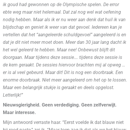
ik goud had gewonnen op de Olympische spelen. De error
ebte weg maar niet helemaal. Dat zal nog wel wat oefening
nodig hebben. Maar als ik er nu weer aan denk dat huil ik van
blijdschap en geniet ik weer van dat gevoel. Iedereen kan je
vertellen dat het “aangeleerde schuldgevoel” aangeleerd is en
dat je dit niet meer moet doen. Meer dan 30 jaar lang dacht ik
het wel geleerd te hebben. Maar nee! Onbewust blijft dit
doorgaan. Maar tijdens deze sessie…. tijdens deze sessie is
de kern geraakt. De sessies hiervoor brachten mij al opweg …
er is al veel gebeurd. Maar dit! Dit is nog een doorbraak. Een
enorme doorbraak. Niet meer aangeleerd om het op te lossen.
Maar een belangrijk stukje is geraakt en deels opgelost.
Letterlijk!”
Nieuwsgierigheid. Geen verdediging. Geen zelfverwijt.
Maar interesse.
Mijn antwoord verraste haar. “Eerst voelde ik dat blauw niet
bij rood paste,” zei ik. “Maar toen zag ik dat als we het blauw