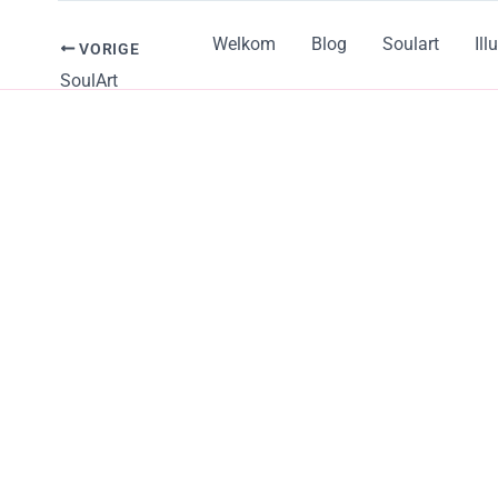
Ga
naar
Welkom
Blog
Soulart
Ill
VORIGE
de
SoulArt
inhoud