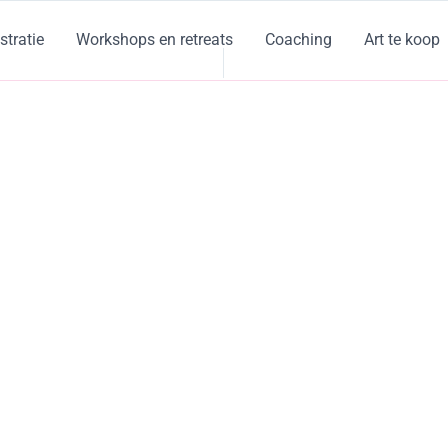
ustratie
Workshops en retreats
Coaching
Art te koop